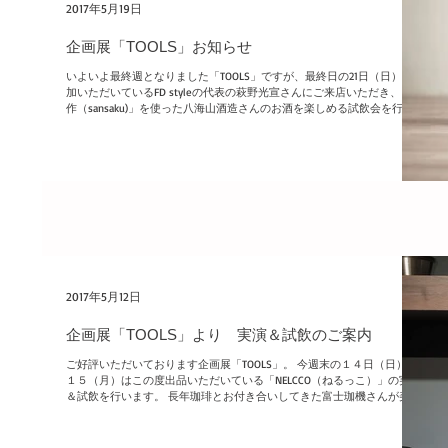
2017年5月19日
企画展「TOOLS」お知らせ
いよいよ最終週となりました「TOOLS」ですが、最終日の21日（日）に参
加いただいているFD styleの代表の萩野光宣さんにご来店いただき、「三
作（sansaku)」を使った八海山酒造さんのお酒を楽しめる試飲会を行いま
す。 FD...
2017年5月12日
企画展「TOOLS」より 実演＆試飲のご案内
ご好評いただいております企画展「TOOLS」。 今週末の１４日（日）、
１５（月）はこの度出品いただいている「NELCCO（ねるっこ）」の実演
＆試飲を行います。 長年珈琲とお付き合いしてきた富士珈機さんが美味
しいコーヒーの入れ方で行き着いたのは「ネルドリップ」...