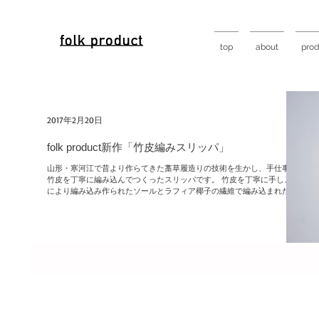
top
about
prod
2017年2月20日
folk product新作「竹皮編みスリッパ」
山形・寒河江で昔より作らてきた藁草履造りの技術を生かし、手仕事で
竹皮を丁寧に編み込んでつくったスリッパです。 竹皮を丁寧に手しごと
により編み込み作られたソールとラフィア椰子の繊維で編み込まれたバ
ントの組み合わせです。気持ちの良い履き心地を感じていただけます。...