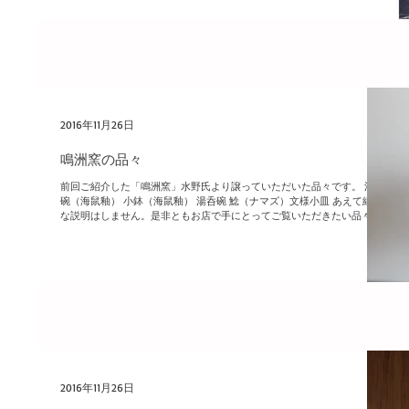
2016年11月26日
鳴洲窯の品々
前回ご紹介した「鳴洲窯」水野氏より譲っていただいた品々です。 湯呑
碗（海鼠釉） 小鉢（海鼠釉） 湯呑碗 鯰（ナマズ）文様小皿 あえて細か
な説明はしません。是非ともお店で手にとってご覧いただきたい品々ば
かりです。 自分的には「鯰文様小皿」はツボです。 #買付け日記 #商品
紹介
2016年11月26日