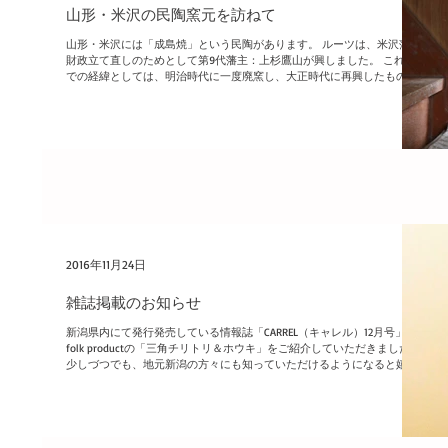
山形・米沢の民陶窯元を訪ねて
山形・米沢には「成島焼」という民陶があります。 ルーツは、米沢藩の
財政立て直しのためとして第9代藩主：上杉鷹山が興しました。 これま
での経緯としては、明治時代に一度廃窯し、大正時代に再興したものの
再度廃窯。 そして、1975年より水野哲さんが萩や唐津での修行を終え、
地元米沢...
2016年11月24日
雑誌掲載のお知らせ
新潟県内にて発行発売している情報誌「CARREL（キャレル）12月号」に
folk productの「三角チリトリ＆ホウキ」をご紹介していただきました。
少しづつでも、地元新潟の方々にも知っていただけるようになると嬉し
いです。...