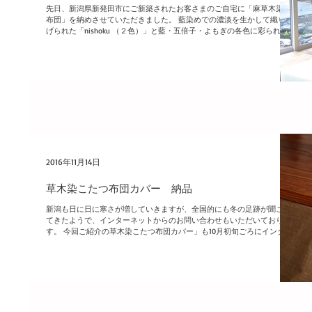
先日、新潟県新発田市にご新築されたお客さまのご自宅に「麻草木染座
布団」を納めさせていただきました。 藍染めでの濃淡を生かして織り上
げられた「nishoku （２色）」と藍・五倍子・よもぎの各色に彩られた
「muji（無地）」の２種類。...
2016年11月14日
草木染こたつ布団カバー 納品
新潟も日に日に寒さが増していきますが、全国的にも冬の足跡が聞こえ
てきたようで、インターネットからのお問い合わせもいただいておりま
す。 今回ご紹介の草木染こたつ布団カバー」も10月初旬ごろにインター
ネットよりお問い合せいただき、制作させていただきました。...