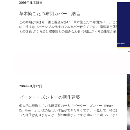
2016年11月28日
草木染こたつ布団カバー 納品
この時期がやはり一番ご要望が多い「草木染こたつ布団カバー」 この度
のご注文はリバーシブル仕様のフルカバー仕立てです。 濃藍染と薄墨染
との２色 ざくろ染と濃墨染との組み合わせ 今期はざくろ染生地が新たに
加わったことにて、比較的明るいイメージでお選びいただける生地で
す。...
2016年11月27日
ピーター・ズントーの新作建築
個人的に尊敬している建築家の一人「ピーター・ズントー（Peter
Zumthor）」氏 彼の新しい作品ができたそうです。 一見して、特に変わ
った様子はありませんが、別の角度からですと 崖の上に建っています。
（画像は他サイトより拝借しております）...