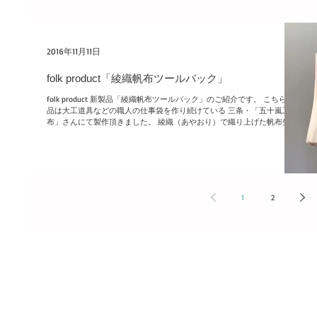
2016年11月11日
folk product「綾織帆布ツールバック」
folk product 新製品「綾織帆布ツールバック」のご紹介です。 こちらの
品は大工道具などの職人の仕事袋を作り続けている 三条・「五十嵐工
布」さんにて製作頂きました。 綾織（あやおり）で織り上げた帆布生地
は通常の平織りの帆布生地と比べてもより強度があるうえ、長年培われ...
1
2