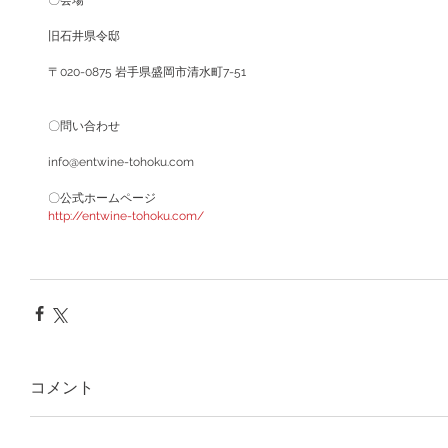
〇会場
旧石井県令邸
〒020-0875 岩手県盛岡市清水町7-51
〇問い合わせ
info@entwine-tohoku.com
〇公式ホームページ
http://entwine-tohoku.com/
コメント