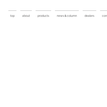
top
about
products
news＆column
dealers
con