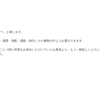
な〜」と感じます。
・濃墨・薄藍・濃藍・柿渋）の５種類の中よりお選びできます。
こたつ掛け布団をお求めいただいていたお客様より、もう一枚欲しいとのご
た。