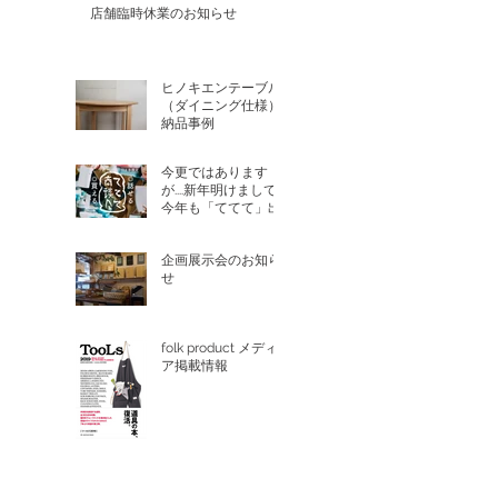
店舗臨時休業のお知らせ
ヒノキエンテーブル
（ダイニング仕様）
納品事例
今更ではあります
が....新年明けまして....
今年も「ててて」出
ます
企画展示会のお知ら
せ
folk product メディ
ア掲載情報