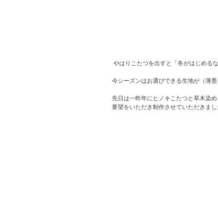
 やはりこたつを出すと「冬がはじめる
今シーズンはお選びできる生地が（薄墨
先日は一昨年にヒノキこたつと草木染め
要望をいただき制作させていただきまし