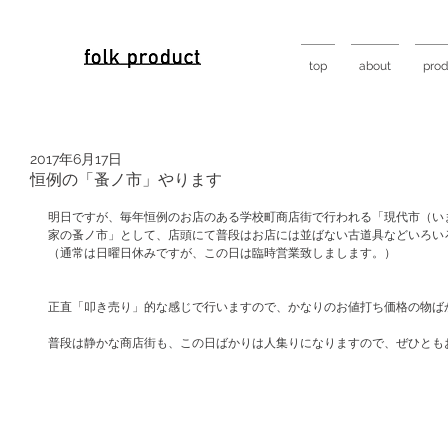
top
about
prod
2017年6月17日
恒例の「蚤ノ市」やります
明日ですが、毎年恒例のお店のある学校町商店街で行われる「現代市（い
家の蚤ノ市」として、店頭にて普段はお店には並ばない古道具などいろい
（通常は日曜日休みですが、この日は臨時営業致しまします。）
正直「叩き売り」的な感じで行いますので、かなりのお値打ち価格の物ば
普段は静かな商店街も、この日ばかりは人集りになりますので、ぜひとも