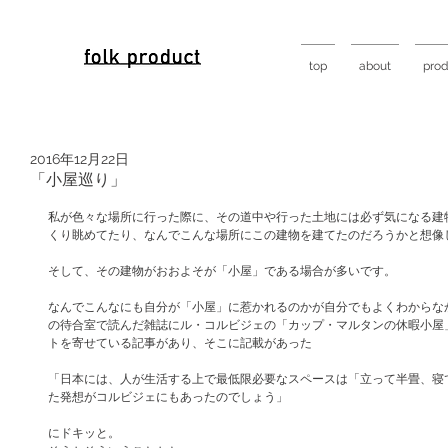
top
about
prod
2016年12月22日
「小屋巡り」
私が色々な場所に行った際に、その道中や行った土地には必ず気になる建
くり眺めてたり、なんでこんな場所にこの建物を建てたのだろうかと想像
そして、その建物がおおよそが「小屋」である場合が多いです。
なんでこんなにも自分が「小屋」に惹かれるのかが自分でもよくわからな
の待合室で読んだ雑誌にル・コルビジェの「カップ・マルタンの休暇小屋
トを寄せている記事があり、そこに記載があった
「日本には、人が生活する上で最低限必要なスペースは「立って半畳、寝
た発想がコルビジェにもあったのでしょう」
にドキッと。