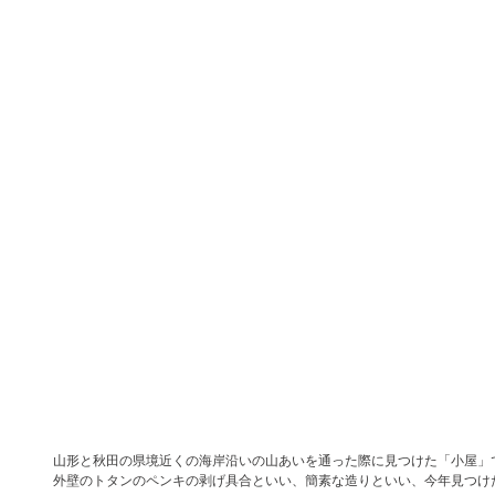
山形と秋田の県境近くの海岸沿いの山あいを通った際に見つけた「小屋」
外壁のトタンのペンキの剥げ具合といい、簡素な造りといい、今年見つけ