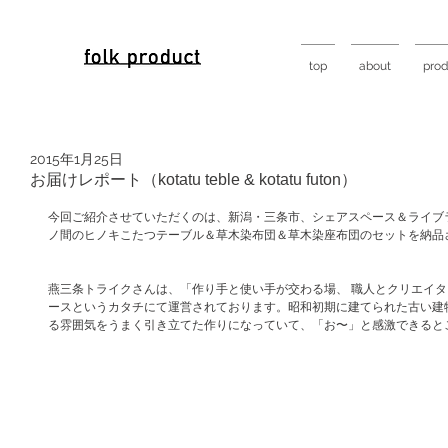
top
about
prod
2015年1月25日
お届けレポート（kotatu teble & kotatu futon）
今回ご紹介させていただくのは、新潟・三条市、シェアスペース＆ライブ
ノ間のヒノキこたつテーブル＆草木染布団＆草木染座布団のセットを納品
燕三条トライクさんは、「作り手と使い手が交わる場、 職人とクリエイ
ースというカタチにて運営されております。昭和初期に建てられた古い建
る雰囲気をうまく引き立てた作りになっていて、「お〜」と感激できると