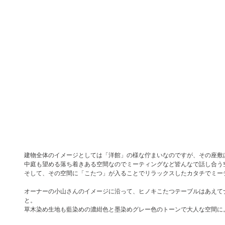
建物全体のイメージとしては「洋館」の様な佇まいなのですが、その座敷
中庭も望める落ち着きある空間なのでミーティングなど皆んなで話し合う
そして、その空間に「こたつ」が入ることでリラックスしたカタチでミー
オーナーの小山さんのイメージに沿って、ヒノキこたつテーブルはあえて
と。
草木染め生地も藍染めの濃紺色と墨染めグレー色のトーンで大人な空間に