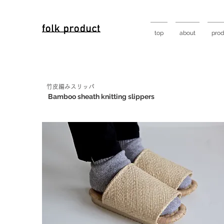
top
about
prod
竹皮編みスリッパ
Bamboo sheath knitting slippers